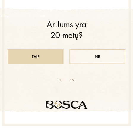
Baltas, saldus
Baltas, pusiau saldus
Ar Jums yra
20 metų?
TAIP
NE
LT
EN
Bosca
Bosca
Anniversary
Anniversary
RED
GOLD